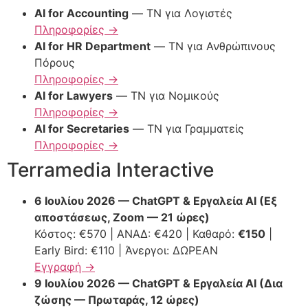
AI for Accounting
— ΤΝ για Λογιστές
Πληροφορίες →
AI for HR Department
— ΤΝ για Ανθρώπινους
Πόρους
Πληροφορίες →
AI for Lawyers
— ΤΝ για Νομικούς
Πληροφορίες →
AI for Secretaries
— ΤΝ για Γραμματείς
Πληροφορίες →
Terramedia Interactive
6 Ιουλίου 2026 — ChatGPT & Εργαλεία AI (Εξ
αποστάσεως, Zoom — 21 ώρες)
Κόστος: €570 | ΑΝΑΔ: €420 | Καθαρό:
€150
|
Early Bird: €110 | Άνεργοι: ΔΩΡΕΑΝ
Εγγραφή →
9 Ιουλίου 2026 — ChatGPT & Εργαλεία AI (Δια
ζώσης — Πρωταράς, 12 ώρες)