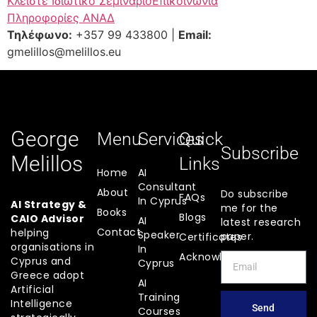
Κλείστε Ιδιωτικό Σεμινάριο
Επικοινωνία
Πληροφορίες ΑΝΑΔ
Τηλέφωνο:
+357 99 433800 |
Email:
gmelillos@melillos.eu
George
Menu
Services
Quick
Subscribe
Melillos
Links
Home
AI
Consultant
About
Do subscribe
FAQs
In Cyprus
AI Strategy &
me for the
Books
Blogs
CAIO Advisor
AI
latest research
Contact
helping
Speaker
paper.
Certificates
organisations in
In
Acknowledgements
Cyprus and
Cyprus
Greece adopt
AI
Artificial
Training
Intelligence
Send
Courses